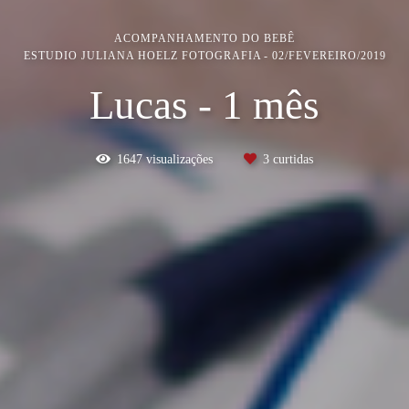
ACOMPANHAMENTO DO BEBÊ
ESTUDIO JULIANA HOELZ FOTOGRAFIA
02/FEVEREIRO/2019
Lucas - 1 mês
1647
visualizações
3
curtidas