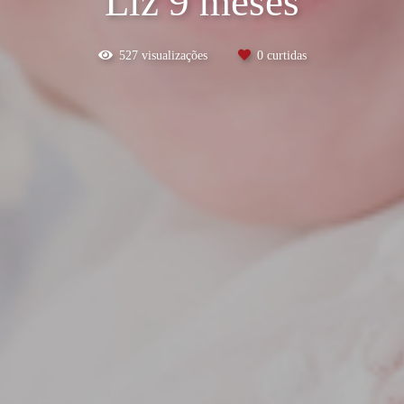
Liz 9 meses
527
visualizações
0
curtidas