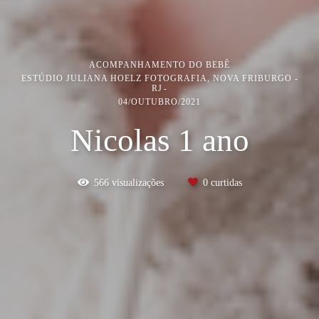
ACOMPANHAMENTO DO BEBÊ
ESTÚDIO JULIANA HOELZ FOTOGRAFIA, NOVA FRIBURGO -
RJ
04/OUTUBRO/2021
Nicolas 1 ano
566
visualizações
0
curtidas