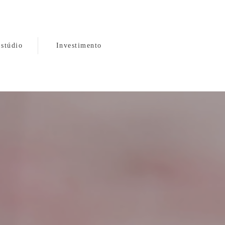
stúdio
Investimento