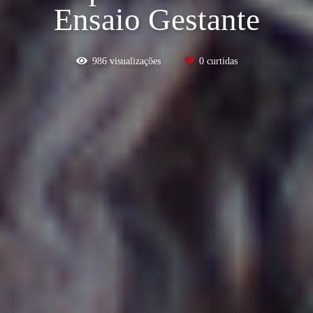
Ensaio Gestante
986
visualizações
0
curtidas