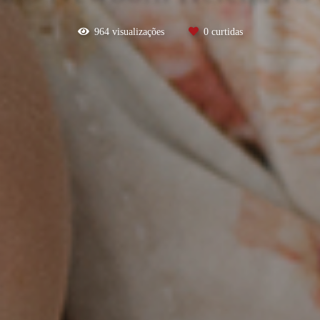
964
visualizações
0
curtidas