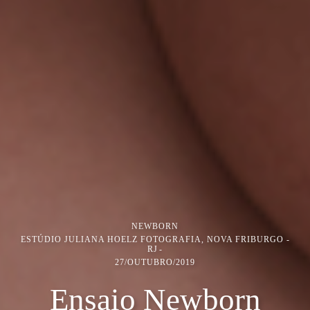
NEWBORN
ESTÚDIO JULIANA HOELZ FOTOGRAFIA, NOVA FRIBURGO -
RJ
27/OUTUBRO/2019
Ensaio Newborn