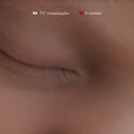
737
visualizações
0
curtidas