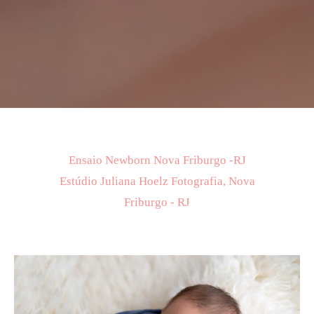
Ensaio Newborn Nova Friburgo -RJ
Estúdio Juliana Hoelz Fotografia, Nova
Friburgo - RJ