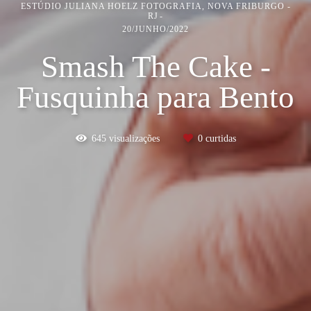
ESTÚDIO JULIANA HOELZ FOTOGRAFIA, NOVA FRIBURGO -
RJ
20/JUNHO/2022
Smash The Cake -
Fusquinha para Bento
645
visualizações
0
curtidas