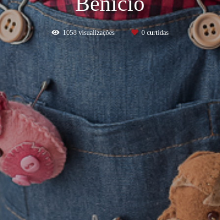
Benício
1058
visualizações
0
curtidas