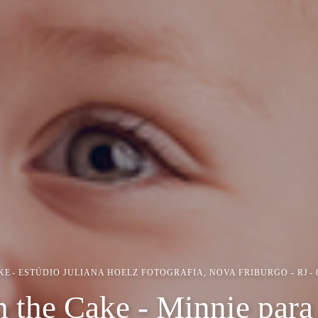
KE
ESTÚDIO JULIANA HOELZ FOTOGRAFIA, NOVA FRIBURGO - RJ
 the Cake - Minnie par