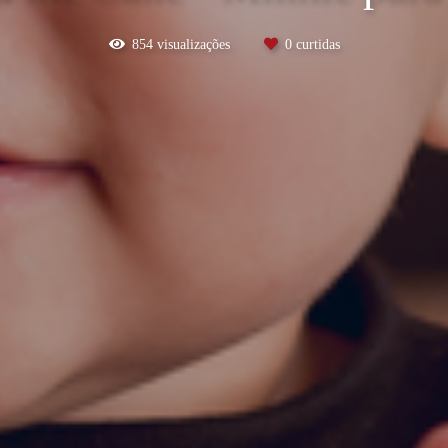
854
visualizações
0
curtidas