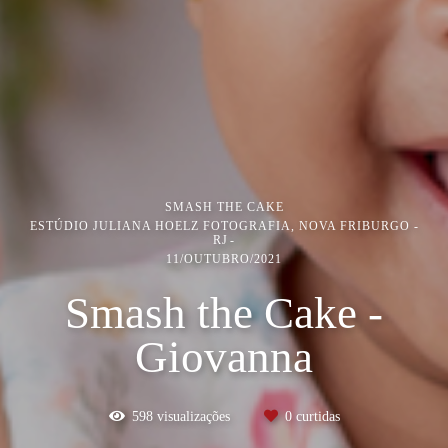
SMASH THE CAKE
ESTÚDIO JULIANA HOELZ FOTOGRAFIA, NOVA FRIBURGO -
RJ
11/OUTUBRO/2021
Smash the Cake -
Giovanna
598
visualizações
0
curtidas