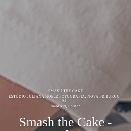
SMASH THE CAKE
ESTÚDIO JULIANA HOELZ FOTOGRAFIA, NOVA FRIBURGO -
RJ
04/MARÇO/2022
Smash the Cake -