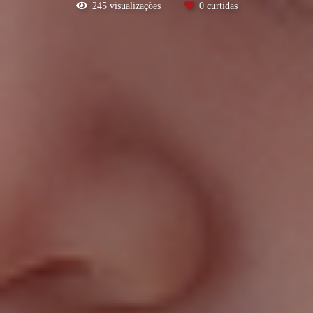
245
visualizações
0
curtidas